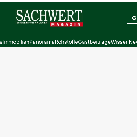
G
e
Immobilien
Panorama
Rohstoffe
Gastbeiträge
Wissen
New