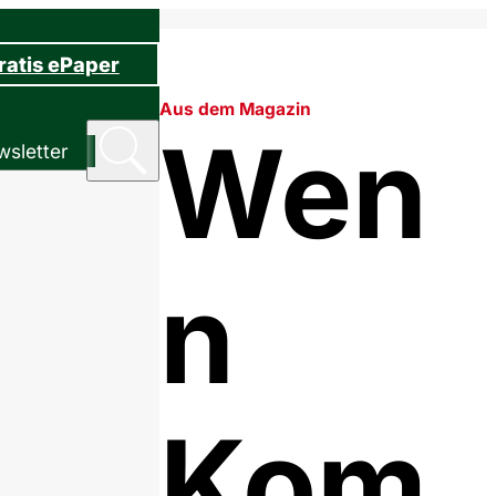
ratis ePaper
Aus dem Magazin
Wen
sletter
n
Kom