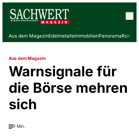
Aus dem Magazin
Edelmetalle
Immobilien
Panorama
Rohstof
Aus dem Magazin
Warnsignale für
die Börse mehren
sich
1 Min.