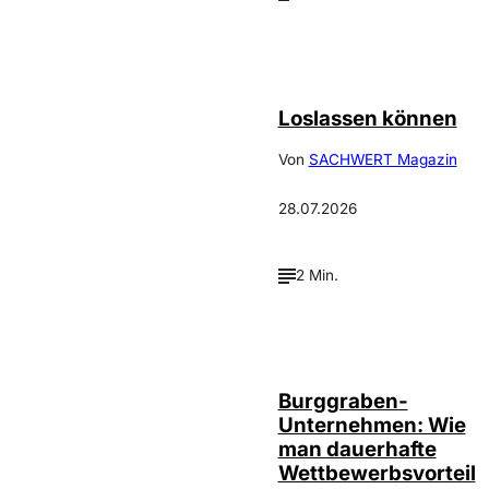
©
Depositphotos_DimaBaranow
Loslassen können
Von
SACHWERT Magazin
28.07.2026
2 Min.
Annalena
©
Haslinger
Burggraben-
Unternehmen: Wie
man dauerhafte
Wettbewerbsvorteil