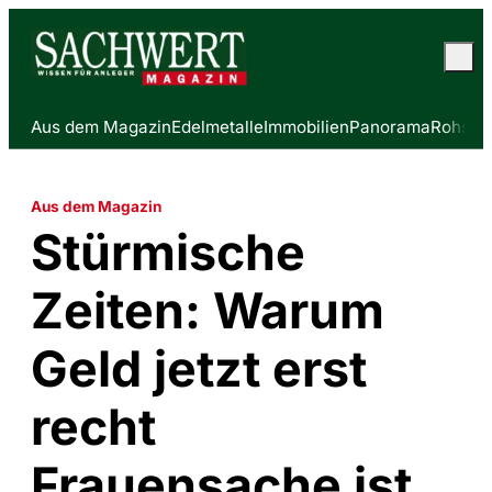
Aus dem Magazin
Edelmetalle
Immobilien
Panorama
Rohstof
Aus dem Magazin
Stürmische
Zeiten: Warum
Geld jetzt erst
recht
Frauensache ist