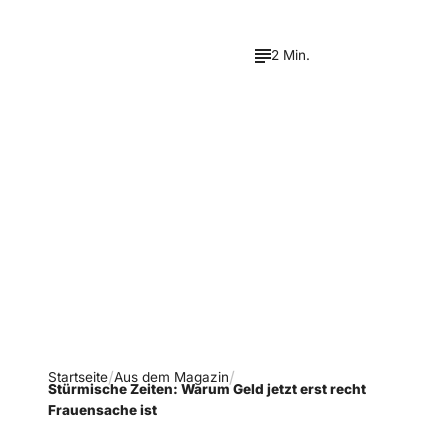
2 Min.
Verpasse keine neue
Ausgaben!
Newsletter abonnieren
Startseite
Aus dem Magazin
Stürmische Zeiten: Warum Geld jetzt erst recht
Frauensache ist