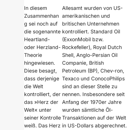
In diesem
Allesamt wurden von US-
Zusammenhan
amerikanischen und
g sei noch auf
britischen Unternehmen
die sogenannte
kontrolliert. Standard Oil
Heartland-
(ExxonMobil bzw.
oder Herzland-
Rockefeller), Royal Dutch
Theorie
Shell, Anglo-Persian Oil
hingewiesen.
Companie, British
Diese besagt,
Petroleum (BP), Chev-ron,
dass derjenige
Texaco und ConocoPhilips
die Welt
sind an dieser Stelle zu
kontrolliert, der
nennen. Insbesondere seit
das »Herz der
Anfang der 1970er Jahre
Welt« unter
wurden sämtliche Öl-
seiner Kontrolle
Transaktionen auf der Welt
weiß. Das Herz
in US-Dollars abgerechnet.