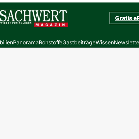
Gratis e
ilien
Panorama
Rohstoffe
Gastbeiträge
Wissen
Newslette