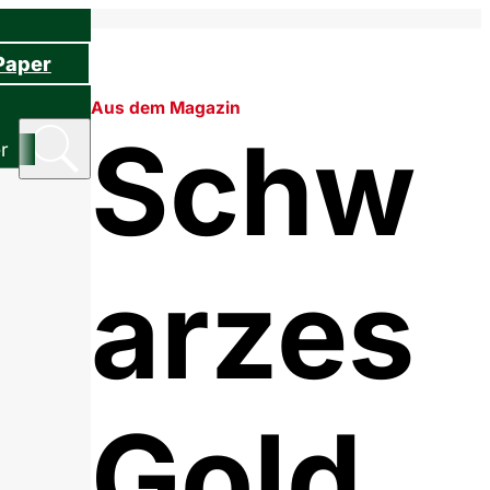
Paper
Aus dem Magazin
Schw
r
arzes
Gold