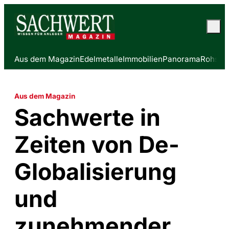
Aus dem Magazin
Edelmetalle
Immobilien
Panorama
Rohstof
Aus dem Magazin
Sachwerte in
Zeiten von De-
Globalisierung
und
zunehmender