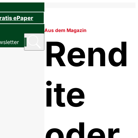
ratis ePaper
Aus dem Magazin
Rend
sletter
ite
oder