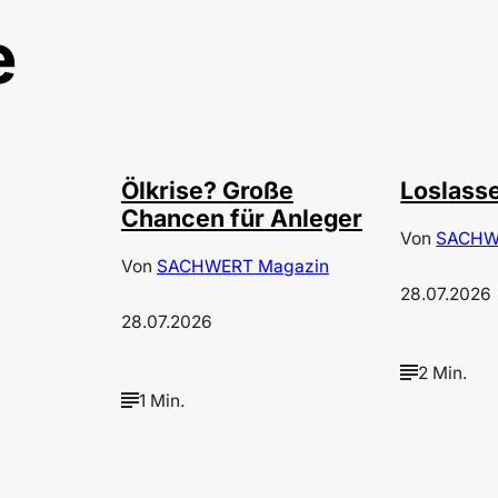
e
©
©
Depositphotos/ramirezom
Deposi
Ölkrise? Große
Loslass
Chancen für Anleger
Von
SACHW
Von
SACHWERT Magazin
28.07.2026
28.07.2026
2 Min.
1 Min.
©
Annalena Haslinger