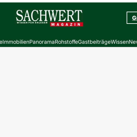
G
e
Immobilien
Panorama
Rohstoffe
Gastbeiträge
Wissen
New