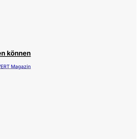
tphotos_DimaBaranow
en können
ERT Magazin