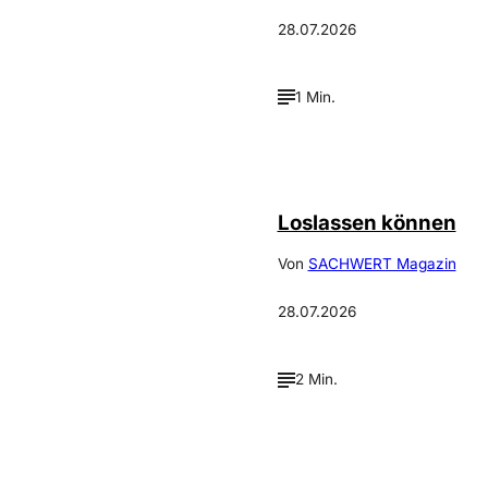
28.07.2026
1 Min.
©
Depositphotos_DimaBaranow
Loslassen können
Von
SACHWERT Magazin
28.07.2026
2 Min.
Annalena
©
Haslinger