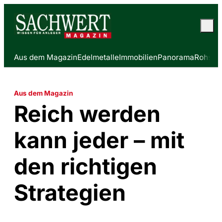
Aus dem Magazin
Edelmetalle
Immobilien
Panorama
Rohstof
Aus dem Magazin
Reich werden
kann jeder – mit
den richtigen
Strategien