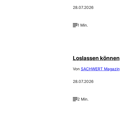
28.07.2026
1 Min.
©
Depositphotos_DimaBaranow
Loslassen können
Von
SACHWERT Magazin
28.07.2026
2 Min.
Annalena
©
Haslinger