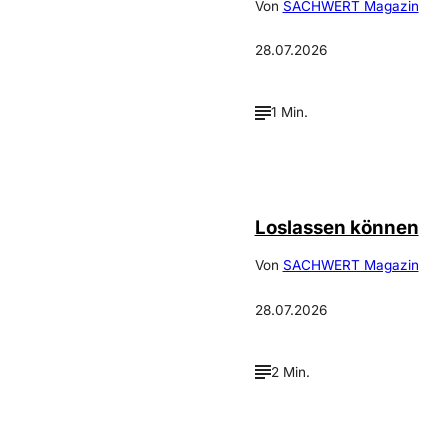
Von
SACHWERT Magazin
28.07.2026
1 Min.
©
Depositphotos_DimaBaranow
Loslassen können
Von
SACHWERT Magazin
28.07.2026
2 Min.
Annalena
©
Haslinger