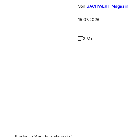
Von
SACHWERT Magazin
15.07.2026
2 Min.
Verpasse keine neue
Ausgaben!
Newsletter abonnieren
Startseite
Aus dem Magazin