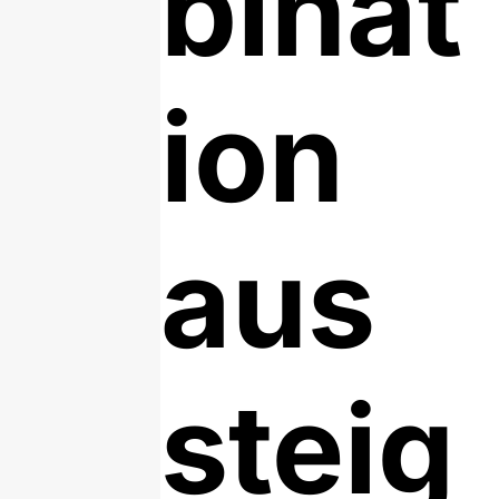
binat
ion
aus
steig