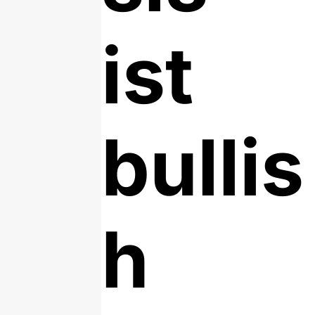
ist
bullis
h