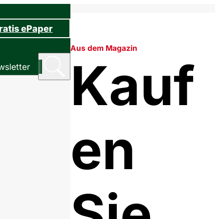
ratis ePaper
Aus dem Magazin
Kauf
sletter
en
Sie