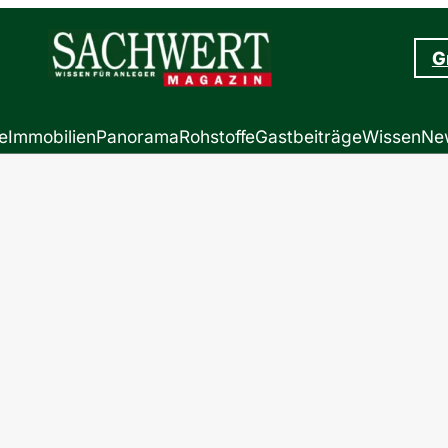
G
e
Immobilien
Panorama
Rohstoffe
Gastbeiträge
Wissen
New