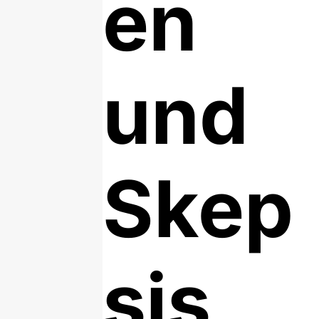
en
und
Skep
sis