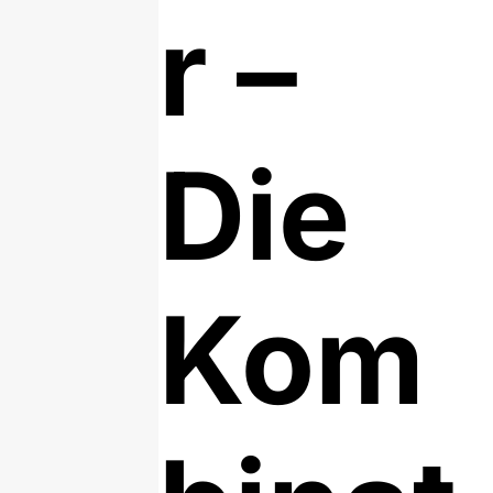
r –
Die
Kom