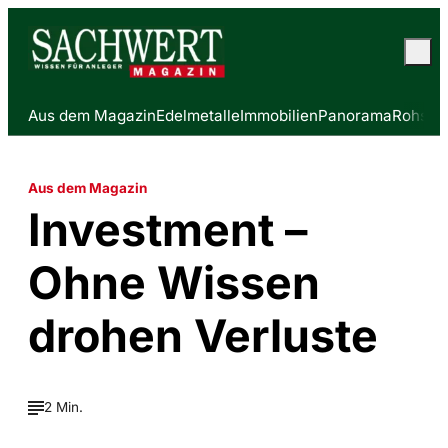
Aus dem Magazin
Edelmetalle
Immobilien
Panorama
Rohstof
Aus dem Magazin
Investment –
Ohne Wissen
drohen Verluste
2 Min.