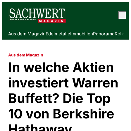
Aus dem Magazin
Edelmetalle
Immobilien
Panorama
Rohstof
Aus dem Magazin
In welche Aktien
investiert Warren
Buffett? Die Top
10 von Berkshire
Hathaway