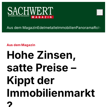
Aus dem Magazin
Edelmetalle
Immobilien
Panorama
Rohstof
Aus dem Magazin
Hohe Zinsen,
satte Preise –
Kippt der
Immobilienmarkt
?