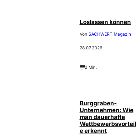
©
Depositphotos_DimaBaranow
Loslassen können
Von
SACHWERT Magazin
28.07.2026
2 Min.
Annalena
©
Haslinger
Burggraben-
Unternehmen: Wie
man dauerhafte
Wettbewerbsvorteil
e erkennt