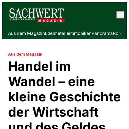
Aus dem Magazin
Edelmetalle
Immobilien
Panorama
Rohstof
Aus dem Magazin
Handel im
Wandel – eine
kleine Geschichte
der Wirtschaft
und des Geldes