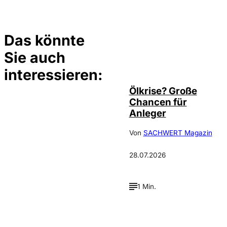
Das könnte
Sie auch
©
Depositphotos/ramirezom
interessieren:
Ölkrise? Große
Chancen für
Anleger
Von
SACHWERT Magazin
28.07.2026
1 Min.
©
Depositphotos_DimaBaranow