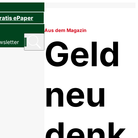
ratis ePaper
Aus dem Magazin
Geld
sletter
neu
denk