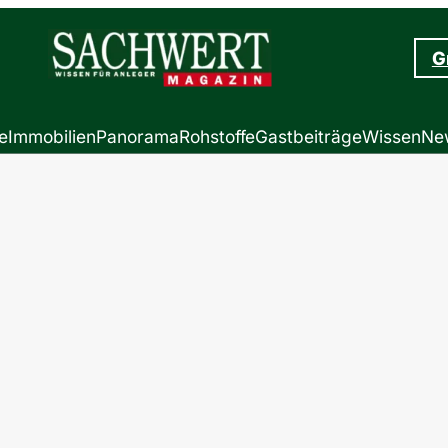
G
e
Immobilien
Panorama
Rohstoffe
Gastbeiträge
Wissen
New