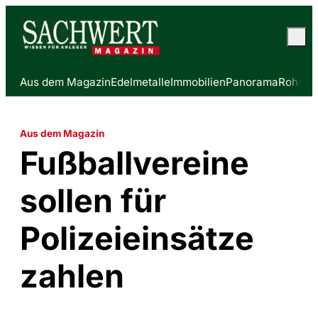
Aus dem Magazin
Edelmetalle
Immobilien
Panorama
Rohstof
Aus dem Magazin
Fußballvereine
sollen für
Polizeieinsätze
zahlen