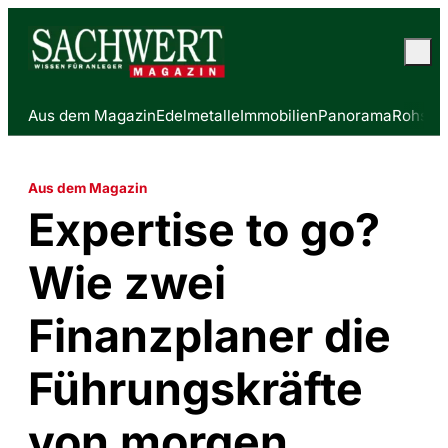
Aus dem Magazin
Edelmetalle
Immobilien
Panorama
Rohstof
Aus dem Magazin
Expertise to go?
Wie zwei
Finanzplaner die
Führungskräfte
von morgen