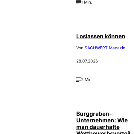
1 Min.
©
Depositphotos_DimaBaranow
Loslassen können
Von
SACHWERT Magazin
28.07.2026
2 Min.
Annalena
©
Haslinger
Burggraben-
Unternehmen: Wie
man dauerhafte
Wettbewerbsvorteil