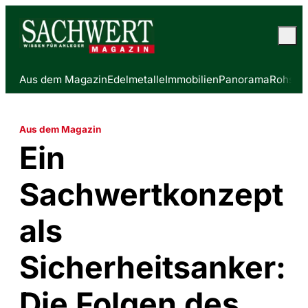
Aus dem Magazin
Edelmetalle
Immobilien
Panorama
Rohstof
Aus dem Magazin
Ein
Sachwertkonzept
als
Sicherheitsanker:
Die Folgen des