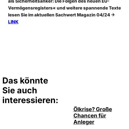
als Sicherheitsanker: Die Folgen des neuen EU-
Vermögensregisters« und weitere spannende Texte
lesen Sie im aktuellen Sachwert Magazin 04/24
->
LINK
Das könnte
Sie auch
©
Depositphotos/ramirezom
interessieren:
Ölkrise? Große
Chancen für
Anleger