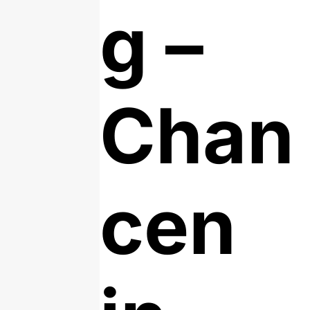
g –
Chan
cen