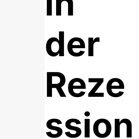
in
der
Reze
ssion