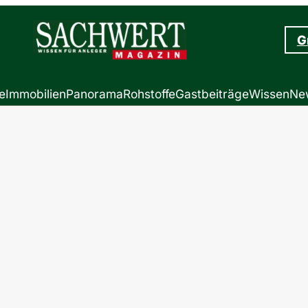
G
e
Immobilien
Panorama
Rohstoffe
Gastbeiträge
Wissen
New