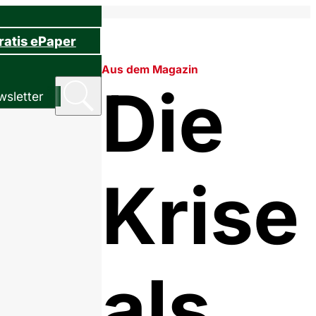
ratis ePaper
Aus dem Magazin
Die
sletter
Krise
als