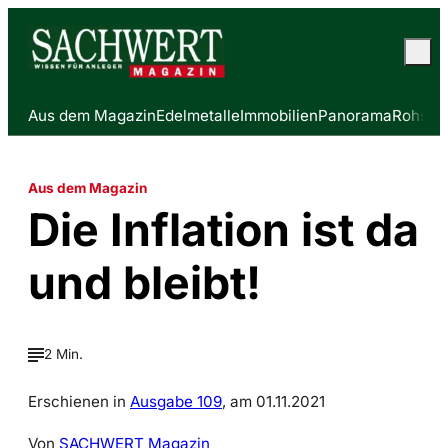
Aus dem Magazin
Edelmetalle
Immobilien
Panorama
Rohstof
Aus dem Magazin
Die Inflation ist da
und bleibt!
2 Min.
Erschienen in
Ausgabe 109
, am 01.11.2021
Von
SACHWERT Magazin