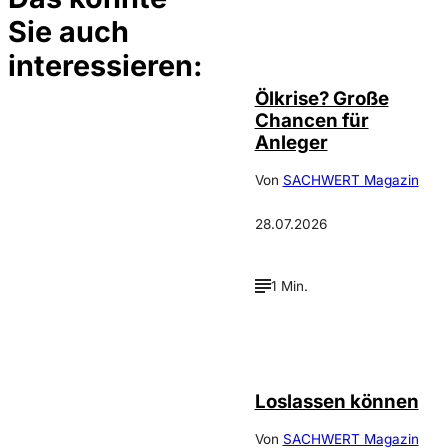
Sie auch
©
Depositphotos/ramirezom
interessieren:
Ölkrise? Große
Chancen für
Anleger
Von
SACHWERT Magazin
28.07.2026
1 Min.
©
Depositphotos_DimaBaranow
Loslassen können
Von
SACHWERT Magazin