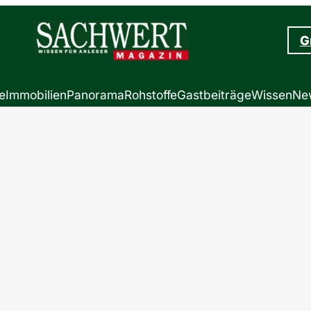
G
e
Immobilien
Panorama
Rohstoffe
Gastbeiträge
Wissen
New