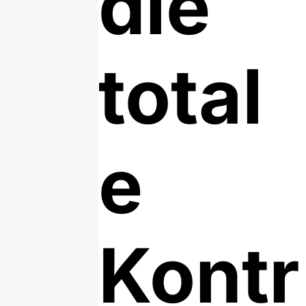
die
total
e
Kontr