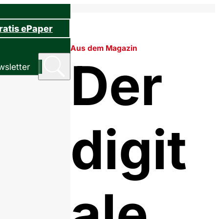
ratis ePaper
Aus dem Magazin
Der
sletter
digit
ale