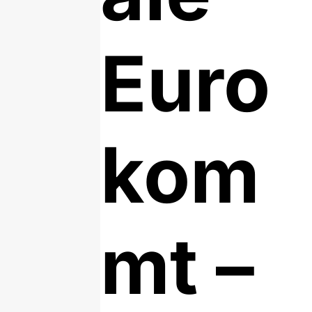
Euro
kom
mt –