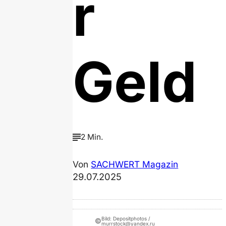
r
Geld
2 Min.
Von
SACHWERT Magazin
29.07.2025
Bild: Depositphotos /
©
murrstock@yandex.ru