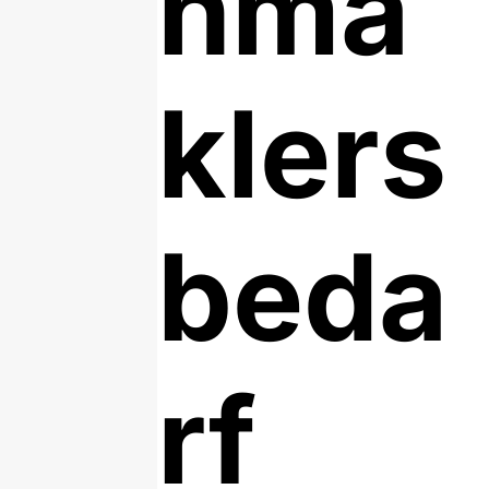
nma
klers
beda
rf