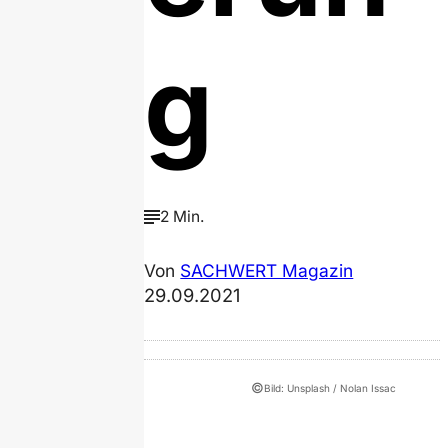
g
2 Min.
Von
SACHWERT Magazin
29.09.2021
©
Bild: Unsplash / Nolan Issac