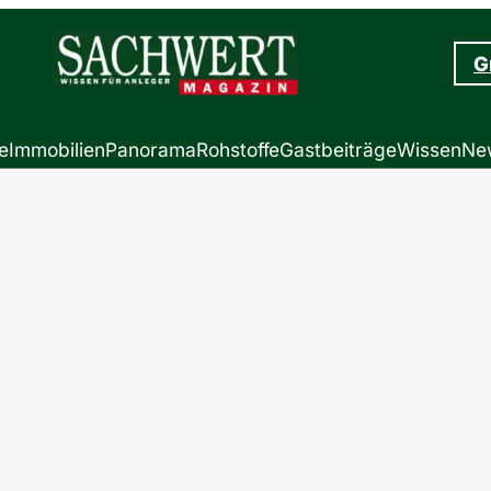
G
e
Immobilien
Panorama
Rohstoffe
Gastbeiträge
Wissen
New