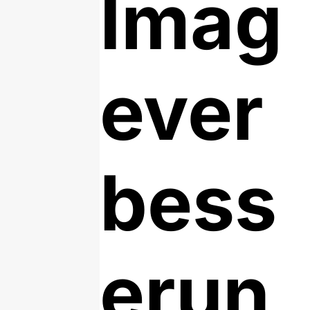
Imag
ever
bess
erun