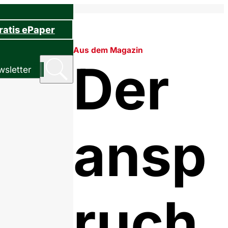
ratis ePaper
Aus dem Magazin
Der
sletter
ansp
ruch