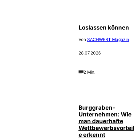
©
Depositphotos_DimaBaranow
Loslassen können
Von
SACHWERT Magazin
28.07.2026
2 Min.
Annalena
©
Haslinger
Burggraben-
Unternehmen: Wie
man dauerhafte
Wettbewerbsvorteil
e erkennt