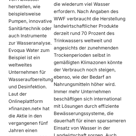
die wiederum viel Wasser
herstellen, wie
erfordern. Nach Angaben des
beispielsweise
WWF verbraucht die Herstellung
Pumpen, innovative
landwirtschaftlicher Produkte
Sanitärtechnik oder
derzeit rund 70 Prozent des
auch Instrumente
Trinkwassers weltweit und
zur Wasseranalyse.
angesichts der zunehmenden
Evoqua Water zum
Trockenperioden selbst in
Beispiel ist ein
gemäßigten Klimazonen könnte
weltweites
der Verbrauch noch steigen,
Unternehmen für
ebenso, wie der Bedarf an
Wasseraufbereitung
Nahrungsmitteln höher wird.
und Desinfektion.
Immer mehr Unternehmen
Laut der
beschäftigen sich international
Onlineplattform
mit Lösungen durch effiziente
»finanzen.net« hat
Bewässerungssysteme, die
die Aktie in den
dauerhaft für einen sparsameren
vergangenen fünf
Einsatz von Wasser in der
Jahren einen
Landwirtschaft sorgen. Auch