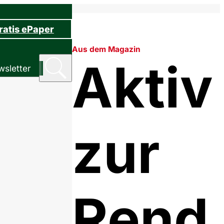
ratis ePaper
Aus dem Magazin
Aktiv
sletter
zur
Rend