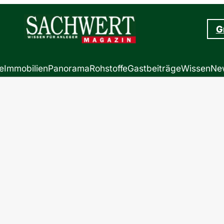
G
e
Immobilien
Panorama
Rohstoffe
Gastbeiträge
Wissen
New