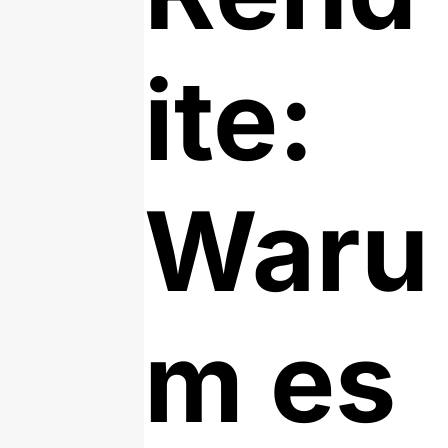
ite:
Waru
m es