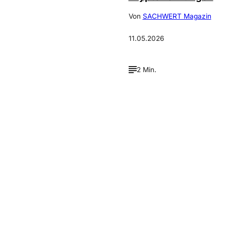
Von
SACHWERT Magazin
11.05.2026
2 Min.
Verpasse keine neue
Ausgaben!
Newsletter abonnieren