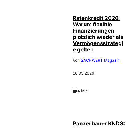
©
spiegl
Ratenkredit 2026:
Warum flexible
Finanzierungen
plötzlich wieder als
Vermögensstrategi
e gelten
Von
SACHWERT Magazin
28.05.2026
4 Min.
IMAGO /
©
Avalon.red
Panzerbauer KNDS: