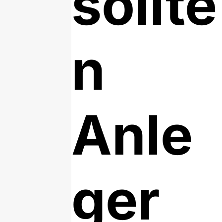
sollte
n
Anle
ger