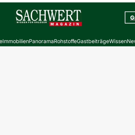
G
e
Immobilien
Panorama
Rohstoffe
Gastbeiträge
Wissen
New