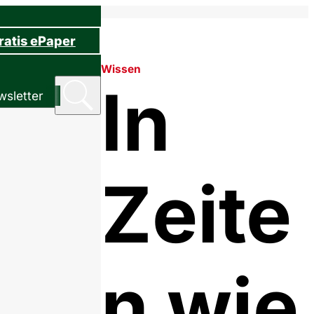
ratis ePaper
Wissen
In
sletter
Zeite
n wie