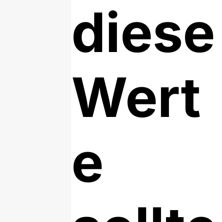
diese
Wert
e