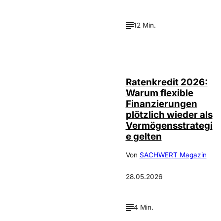
12 Min.
IMAGO / sepp
©
spiegl
Ratenkredit 2026:
Warum flexible
Finanzierungen
plötzlich wieder als
Vermögensstrategi
e gelten
Von
SACHWERT Magazin
28.05.2026
4 Min.