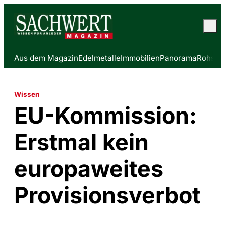
Aus dem Magazin
Edelmetalle
Immobilien
Panorama
Rohstof
Wissen
EU-Kommission:
Erstmal kein
europaweites
Provisionsverbot