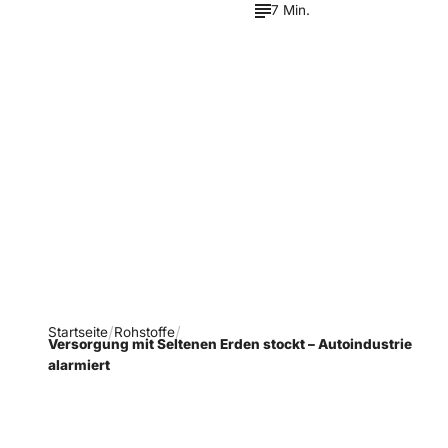
7 Min.
Verpasse keine neue
Ausgaben!
Newsletter abonnieren
Startseite
Rohstoffe
Versorgung mit Seltenen Erden stockt – Autoindustrie
alarmiert