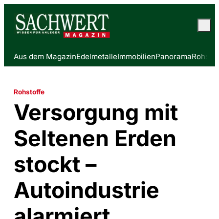
Aus dem Magazin
Edelmetalle
Immobilien
Panorama
Rohstof
Rohstoffe
Versorgung mit
Seltenen Erden
stockt –
Autoindustrie
alarmiert