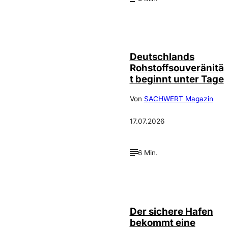
IMAGO /
©
Wolfgang
Schmidt
Deutschlands
Rohstoffsouveränitä
t beginnt unter Tage
Von
SACHWERT Magazin
17.07.2026
6 Min.
Depositphotos /
©
ArtVell
Der sichere Hafen
bekommt eine