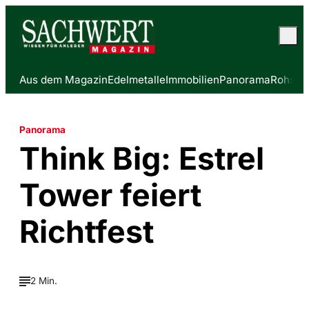
Aus dem Magazin
Edelmetalle
Immobilien
Panorama
Rohstof
Panorama
Think Big: Estrel
Tower feiert
Richtfest
2 Min.