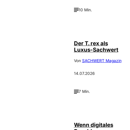
10 Min.
IMAGO / ZUMA
©
Press
Der T. rex als
Luxus-Sachwert
Von
SACHWERT Magazin
14.07.2026
7 Min.
©
IMAGO / Scanrail
Wenn digitales