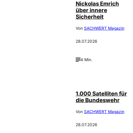
Nickolas Emrich
über innere
Sicherheit
Von
SACHWERT Magazin
28.07.2026
4 Min.
Depositphotos /
©
cookelma
1.000 Satelliten für
die Bundeswehr
Von
SACHWERT Magazin
28.07.2026