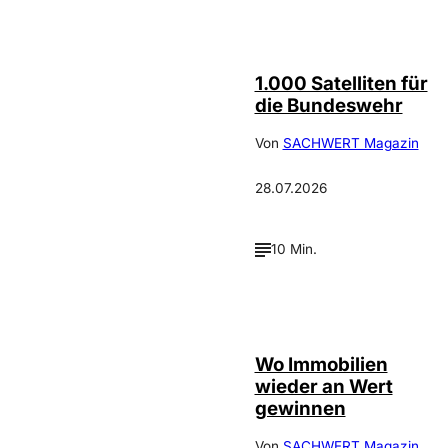
Depositphotos /
©
cookelma
1.000 Satelliten für
die Bundeswehr
Von
SACHWERT Magazin
28.07.2026
10 Min.
IMAGO / Jochen
©
Tack
Wo Immobilien
wieder an Wert
gewinnen
Von
SACHWERT Magazin