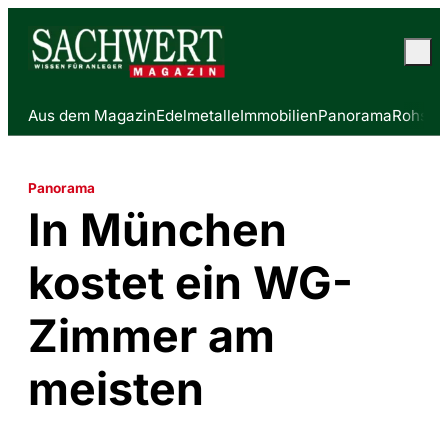
Aus dem Magazin
Edelmetalle
Immobilien
Panorama
Rohstof
Panorama
In München
kostet ein WG-
Zimmer am
meisten