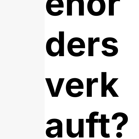
enor
ders
verk
auft?