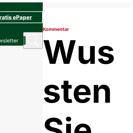
ratis ePaper
Kommentar
Wus
sletter
sten
Sie,