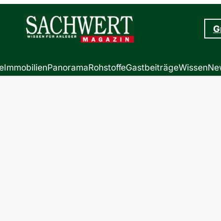
G
e
Immobilien
Panorama
Rohstoffe
Gastbeiträge
Wissen
New