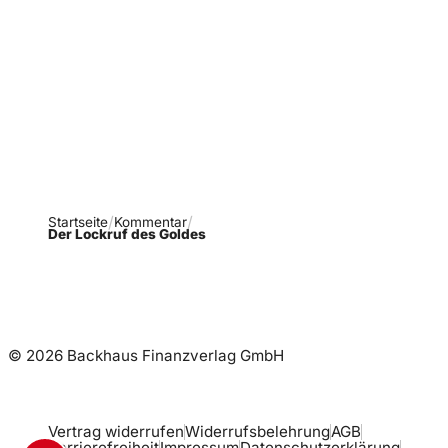
Verpasse keine neue
Ausgaben!
Newsletter abonnieren
Startseite
Kommentar
Der Lockruf des Goldes
© 2026 Backhaus Finanzverlag GmbH
Vertrag widerrufen
Widerrufsbelehrung
AGB
Barrierefreiheit
Impressum
Datenschutzerklärung