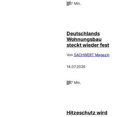
7 Min.
IMAGO /
©
FotoPrensa
Deutschlands
Wohnungsbau
steckt wieder fest
Von
SACHWERT Magazin
14.07.2026
7 Min.
IMAGO / Guido
©
Schiefer
Hitzeschutz wird