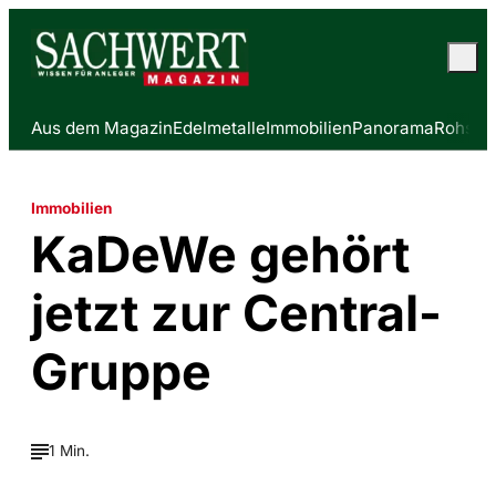
Aus dem Magazin
Edelmetalle
Immobilien
Panorama
Rohstof
Immobilien
KaDeWe gehört
jetzt zur Central-
Gruppe
1 Min.