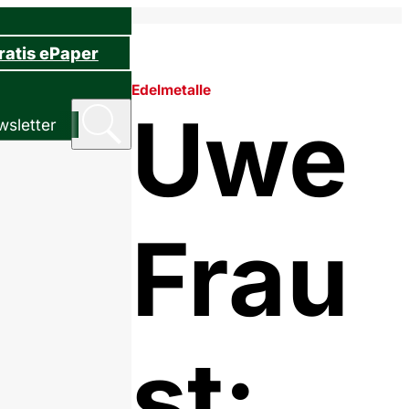
ratis ePaper
Edelmetalle
Uwe
sletter
Frau
st: