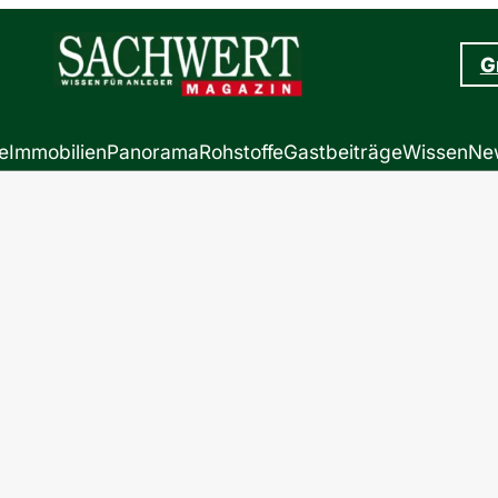
G
e
Immobilien
Panorama
Rohstoffe
Gastbeiträge
Wissen
New