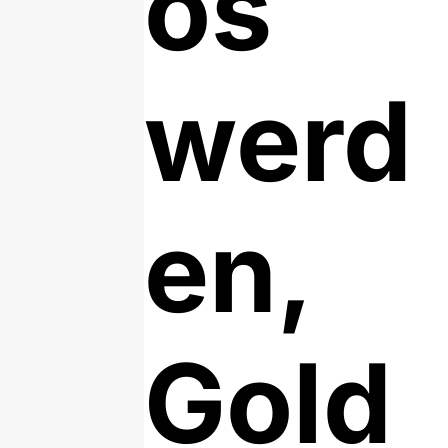
os
werd
en,
Gold