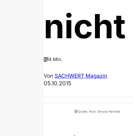
nicht
4 Min.
Von
SACHWERT Magazin
05.10.2015
©
Quelle: flickr, Simone Ramella