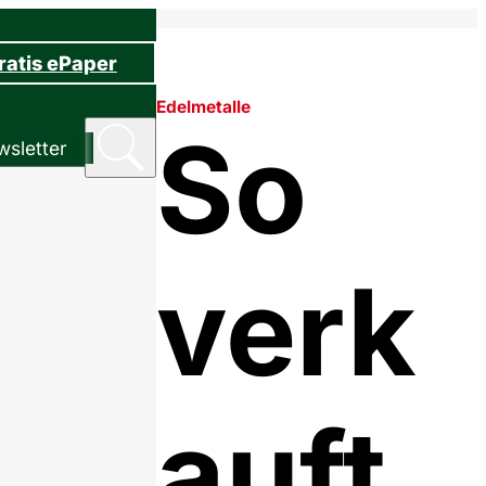
ratis ePaper
Edelmetalle
So
sletter
verk
auft