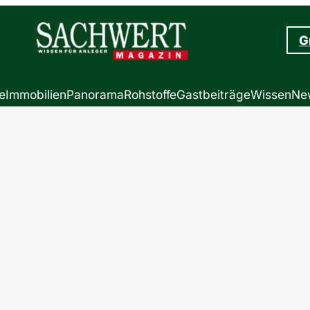
G
e
Immobilien
Panorama
Rohstoffe
Gastbeiträge
Wissen
New