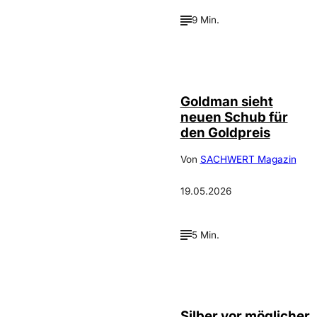
9 Min.
Depositphotos /
©
photooasis
Goldman sieht
neuen Schub für
den Goldpreis
Von
SACHWERT Magazin
19.05.2026
5 Min.
Silber vor möglicher