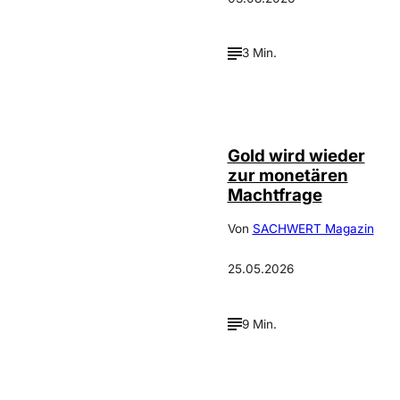
3 Min.
©
Incrementum
Gold wird wieder
zur monetären
Machtfrage
Von
SACHWERT Magazin
25.05.2026
9 Min.
Depositphotos /
©
photooasis