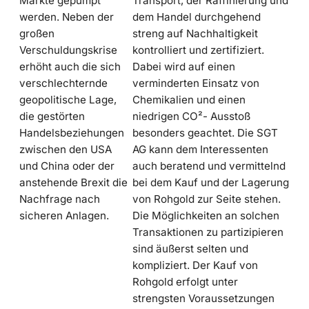
Märkte gepumpt
Transport, der Raffinierung und
werden. Neben der
dem Handel durchgehend
großen
streng auf Nachhaltigkeit
Verschuldungskrise
kontrolliert und zertifiziert.
erhöht auch die sich
Dabei wird auf einen
verschlechternde
verminderten Einsatz von
geopolitische Lage,
Chemikalien und einen
die gestörten
niedrigen CO²- Ausstoß
Handelsbeziehungen
besonders geachtet. Die SGT
zwischen den USA
AG kann dem Interessenten
und China oder der
auch beratend und vermittelnd
anstehende Brexit die
bei dem Kauf und der Lagerung
Nachfrage nach
von Rohgold zur Seite stehen.
sicheren Anlagen.
Die Möglichkeiten an solchen
Transaktionen zu partizipieren
sind äußerst selten und
kompliziert. Der Kauf von
Rohgold erfolgt unter
strengsten Voraussetzungen