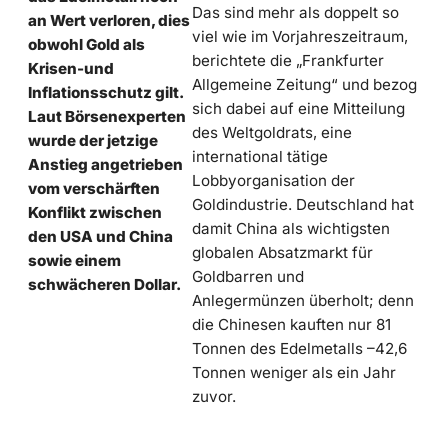
Das sind mehr als doppelt so
an Wert verloren, dies
viel wie im Vorjahreszeitraum,
obwohl Gold als
berichtete die „Frankfurter
Krisen-und
Allgemeine Zeitung“ und bezog
Inflationsschutz gilt.
sich dabei auf eine Mitteilung
Laut Börsenexperten
des Weltgoldrats, eine
wurde der jetzige
international tätige
Anstieg angetrieben
Lobbyorganisation der
vom verschärften
Goldindustrie. Deutschland hat
Konflikt zwischen
damit China als wichtigsten
den USA und China
globalen Absatzmarkt für
sowie einem
Goldbarren und
schwächeren Dollar.
Anlegermünzen überholt; denn
die Chinesen kauften nur 81
Tonnen des Edelmetalls –42,6
Tonnen weniger als ein Jahr
zuvor.