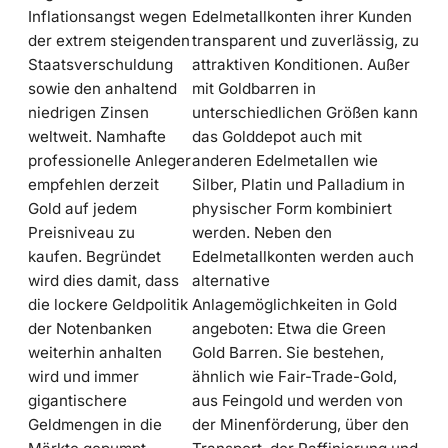
Inflationsangst wegen
Edelmetallkonten ihrer Kunden
der extrem steigenden
transparent und zuverlässig, zu
Staatsverschuldung
attraktiven Konditionen. Außer
sowie den anhaltend
mit Goldbarren in
niedrigen Zinsen
unterschiedlichen Größen kann
weltweit. Namhafte
das Golddepot auch mit
professionelle Anleger
anderen Edelmetallen wie
empfehlen derzeit
Silber, Platin und Palladium in
Gold auf jedem
physischer Form kombiniert
Preisniveau zu
werden. Neben den
kaufen. Begründet
Edelmetallkonten werden auch
wird dies damit, dass
alternative
die lockere Geldpolitik
Anlagemöglichkeiten in Gold
der Notenbanken
angeboten: Etwa die Green
weiterhin anhalten
Gold Barren. Sie bestehen,
wird und immer
ähnlich wie Fair-Trade-Gold,
gigantischere
aus Feingold und werden von
Geldmengen in die
der Minenförderung, über den