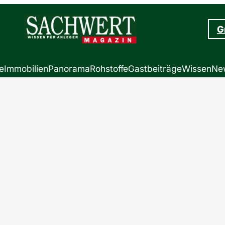
G
e
Immobilien
Panorama
Rohstoffe
Gastbeiträge
Wissen
New