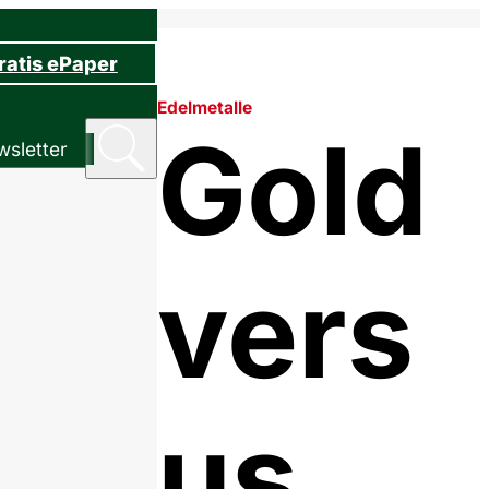
ratis ePaper
Edelmetalle
Gold
sletter
vers
us