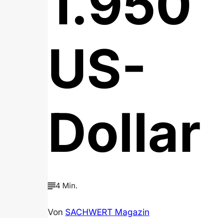
1.950
US-
Dollar
4 Min.
Von
SACHWERT Magazin