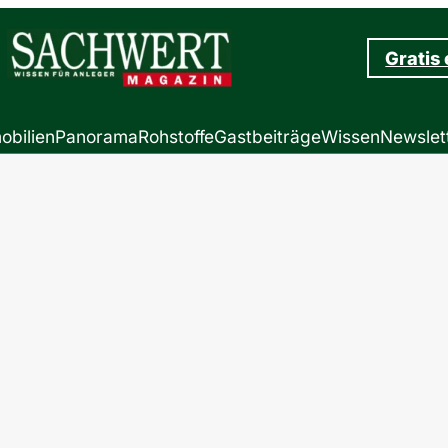
Gratis
obilien
Panorama
Rohstoffe
Gastbeiträge
Wissen
Newslet