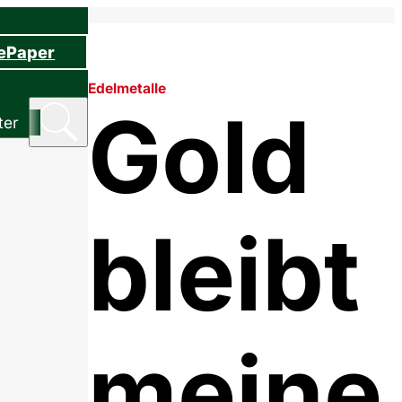
 ePaper
Edelmetalle
Gold
ter
bleibt
meine