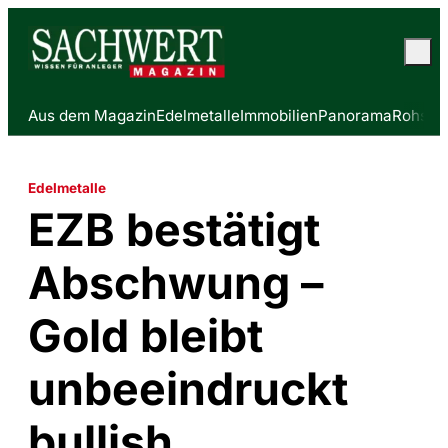
Aus dem Magazin
Edelmetalle
Immobilien
Panorama
Rohstof
Edelmetalle
EZB bestätigt
Abschwung –
Gold bleibt
unbeeindruckt
bullish