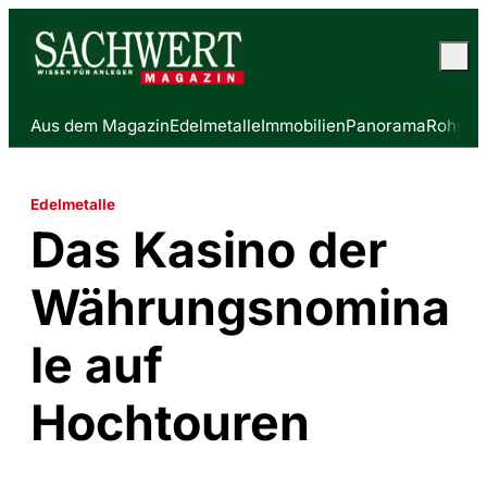
Aus dem Magazin
Edelmetalle
Immobilien
Panorama
Rohstof
Edelmetalle
Das Kasino der
Währungsnomina
le auf
Hochtouren