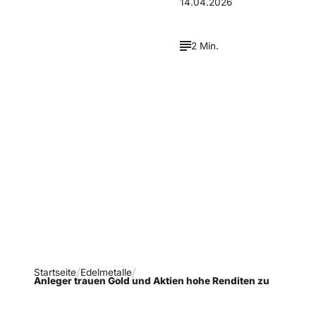
14.04.2026
2 Min.
Verpasse keine neue
Ausgaben!
Newsletter abonnieren
Startseite
Edelmetalle
Anleger trauen Gold und Aktien hohe Renditen zu