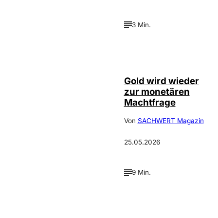
3 Min.
©
Incrementum
Gold wird wieder
zur monetären
Machtfrage
Von
SACHWERT Magazin
25.05.2026
9 Min.
Depositphotos /
©
photooasis