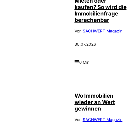
Mieten oder
kaufen? So wird die
Immobilienfrage
berechenbar
Von
SACHWERT Magazin
30.07.2026
6 Min.
IMAGO / Jochen
©
Tack
Wo Immobilien
wieder an Wert
gewinnen
Von
SACHWERT Magazin