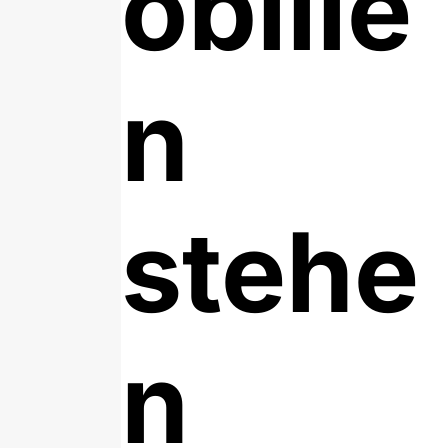
obilie
n
stehe
n