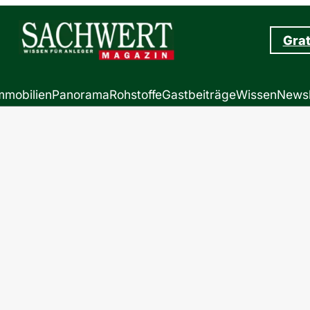
Grat
mmobilien
Panorama
Rohstoffe
Gastbeiträge
Wissen
Newsl