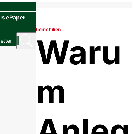
is ePaper
Immobilien
Waru
etter
m
Anleg