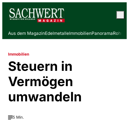
Aus dem Magazin
Edelmetalle
Immobilien
Panorama
Rohstof
Immobilien
Steuern in
Vermögen
umwandeln
5 Min.