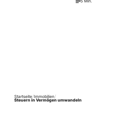
5 Min.
Verpasse keine neue
Ausgaben!
Newsletter abonnieren
Startseite
Immobilien
Steuern in Vermögen umwandeln