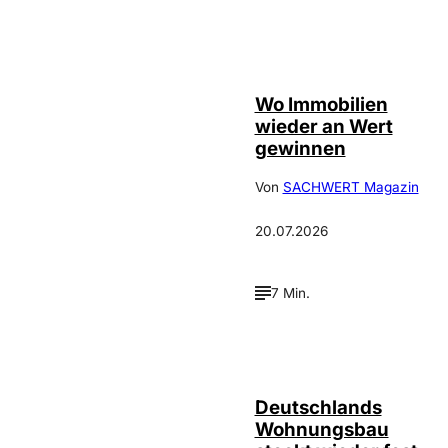
IMAGO / Jochen
©
Tack
Wo Immobilien
wieder an Wert
gewinnen
Von
SACHWERT Magazin
20.07.2026
7 Min.
IMAGO /
©
FotoPrensa
Deutschlands
Wohnungsbau