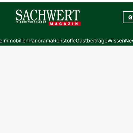
G
e
Immobilien
Panorama
Rohstoffe
Gastbeiträge
Wissen
New