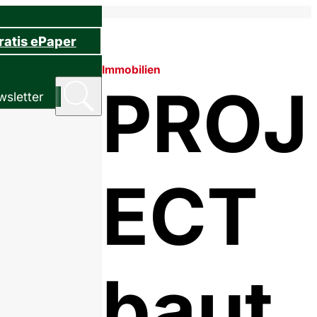
ratis ePaper
Immobilien
PROJ
sletter
ECT
baut