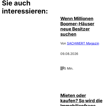
Sie auch
©
IMAGO / Zoonar
interessieren:
Wenn Millionen
Boomer-Häuser
neue Besitzer
suchen
Von
SACHWERT Magazin
09.08.2026
5 Min.
©
Tobias Epple
Mieten oder
kaufen? So wird die
Immobilienfrage