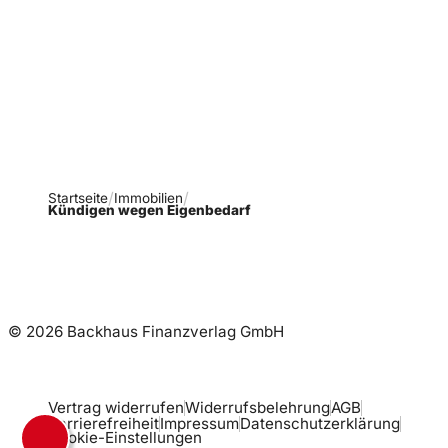
Verpasse keine neue
Ausgaben!
Newsletter abonnieren
Startseite
Immobilien
Kündigen wegen Eigenbedarf
© 2026 Backhaus Finanzverlag GmbH
Vertrag widerrufen
Widerrufsbelehrung
AGB
Barrierefreiheit
Impressum
Datenschutzerklärung
Cookie-Einstellungen