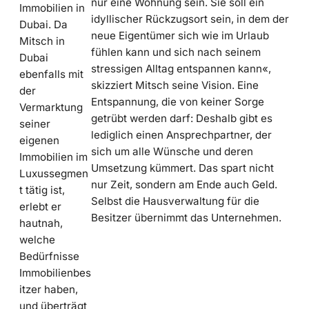
nur eine Wohnung sein. Sie soll ein
Immobilien in
idyllischer Rückzugsort sein, in dem der
Dubai. Da
neue Eigentümer sich wie im Urlaub
Mitsch in
fühlen kann und sich nach seinem
Dubai
stressigen Alltag entspannen kann«,
ebenfalls mit
skizziert Mitsch seine Vision. Eine
der
Entspannung, die von keiner Sorge
Vermarktung
getrübt werden darf: Deshalb gibt es
seiner
lediglich einen Ansprechpartner, der
eigenen
sich um alle Wünsche und deren
Immobilien im
Umsetzung kümmert. Das spart nicht
Luxussegmen
nur Zeit, sondern am Ende auch Geld.
t tätig ist,
Selbst die Hausverwaltung für die
erlebt er
Besitzer übernimmt das Unternehmen.
hautnah,
welche
Bedürfnisse
Immobilienbes
itzer haben,
und überträgt